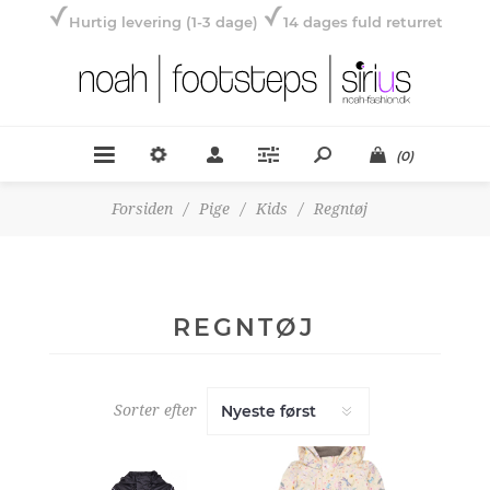
Hurtig levering (1-3 dage)
14 dages fuld returret
(0)
Forsiden
/
Pige
/
Kids
/
Regntøj
REGNTØJ
Sorter efter