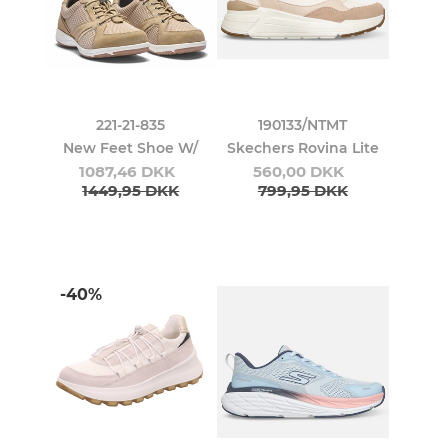
221-21-835
190133/NTMT
New Feet Shoe W/
Skechers Rovina Lite
1087,46 DKK
560,00 DKK
1449,95 DKK
799,95 DKK
-40%