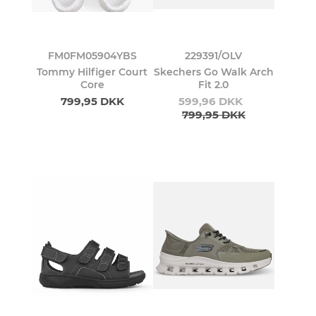
FM0FM05904YBS
229391/OLV
Tommy Hilfiger Court
Skechers Go Walk Arch
Core
Fit 2.0
799,95 DKK
599,96 DKK
799,95 DKK