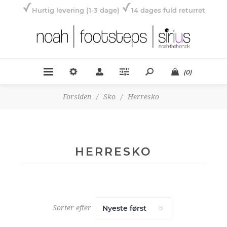
Hurtig levering (1-3 dage)
14 dages fuld returret
(0)
Forsiden
/
Sko
/
Herresko
HERRESKO
Sorter efter