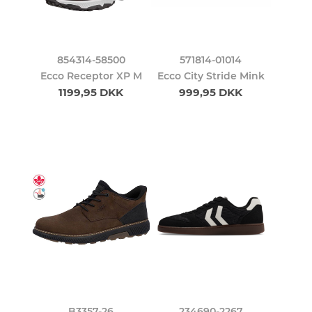
854314-58500
571814-01014
Ecco Receptor XP M
Ecco City Stride Mink
1199,95 DKK
999,95 DKK
B3357-26
234690-2267