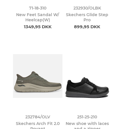
71-18-310
232930/OLBK
New Feet Sandal W/
Skechers Glide Step
Heelcap(W)
Pro
1349,95 DKK
899,95 DKK
232784/OLV
251-25-210
Skechers Arch Fit 2.0
New shoe with laces
Rovant
and a zipper