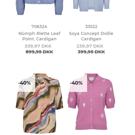
706324
33522
Nümph Riette Leaf
Soya Concept Dollie
Point. Cardigan
Cardigan
539,97 DKK
239,97 DKK
899,95 DKK
399,95 DKK
-40%
-40%