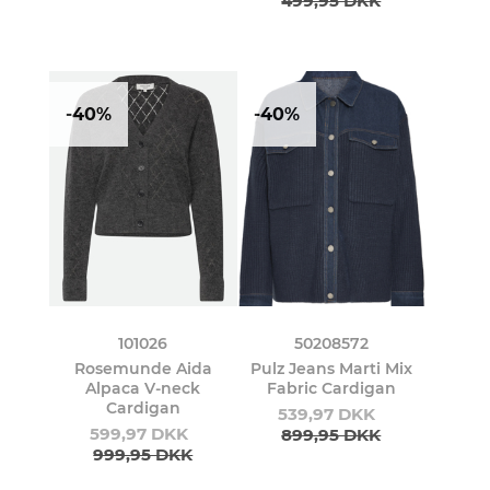
499,95 DKK
-40%
-40%
101026
50208572
Rosemunde Aida
Pulz Jeans Marti Mix
Alpaca V-neck
Fabric Cardigan
Cardigan
539,97 DKK
599,97 DKK
899,95 DKK
999,95 DKK