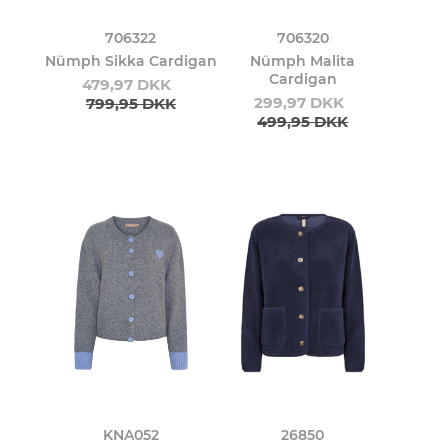
706322
706320
Nümph Sikka Cardigan
Nümph Malita
Cardigan
479,97 DKK
299,97 DKK
799,95 DKK
499,95 DKK
KNA052
26850