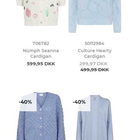
706782
50112984
Nümph Seanna
Culture Hearty
Cardigan
Cardigan
599,95 DKK
299,97 DKK
499,95 DKK
-40%
-40%